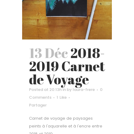
13 Déc
2018-
2019 Carnet
de Voyage
Posted at 20:13h
in
by
laura-frere
0
Comments
1
Like
Partager
Carnet de voyage de paysages
peints à l'aquarelle et à l'encre entre
2018 et 2019....