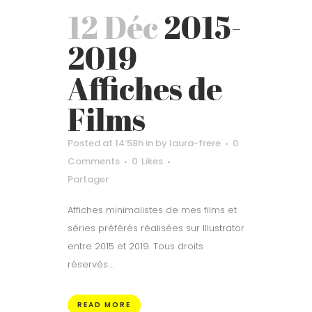
12 Déc
2015-
2019
Affiches de
Films
Posted at 14:58h
in
by
laura-frere
0
Comments
0
Likes
Partager
Affiches minimalistes de mes films et
séries préférés réalisées sur Illustrator
entre 2015 et 2019. Tous droits
réservés....
READ MORE