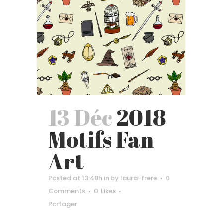
13 Déc
2018
Motifs Fan
Art
Posted at 13:48h
in
by
laura-frere
0
Comments
0
Likes
Partager