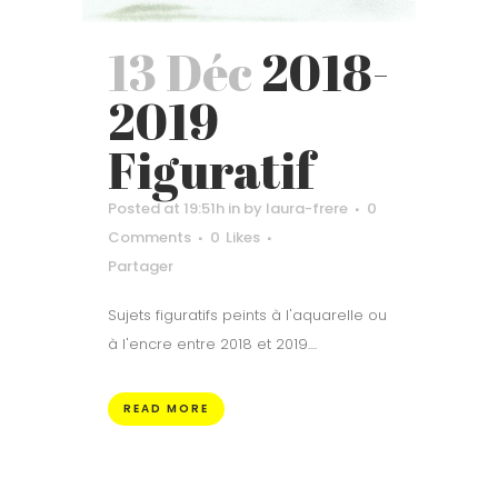
13 Déc
2018-
2019
Figuratif
Posted at 19:51h
in
by
laura-frere
0
Comments
0
Likes
Partager
Sujets figuratifs peints à l'aquarelle ou
à l'encre entre 2018 et 2019....
READ MORE