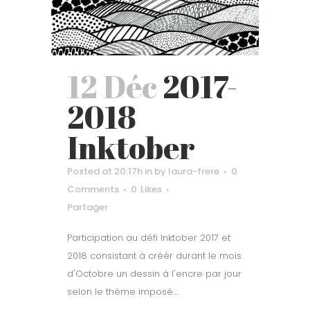
12 Déc
2017-
2018
Inktober
Posted at 20:17h
in
by
laura-frere
0
Comments
0
Likes
Partager
Participation au défi Inktober 2017 et
2018 consistant à créér durant le mois
d'Octobre un dessin à l'encre par jour
selon le thème imposé....