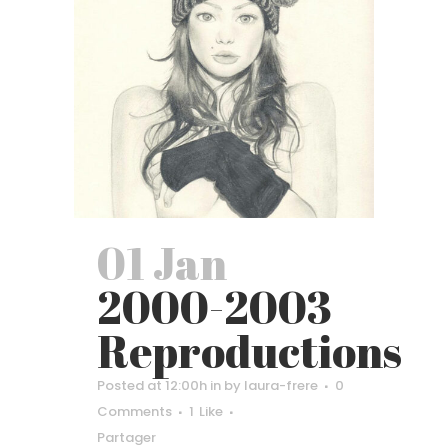
01 Jan
2000-2003
Reproductions
Posted at 12:00h
in
by
laura-frere
0
Comments
1
Like
Partager