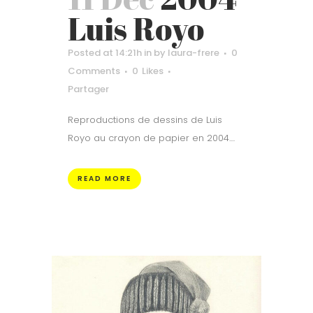
Luis Royo
Posted at 14:21h
in
by
laura-frere
0
Comments
0
Likes
Partager
Reproductions de dessins de Luis
Royo au crayon de papier en 2004....
READ MORE