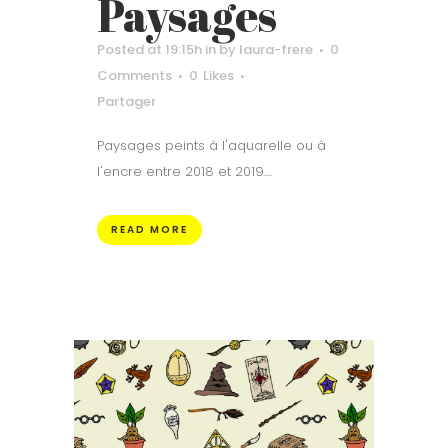
Paysages
Posted at 19:15h
in
by
laura-frere
0
Comments
0
Likes
Partager
Paysages peints à l'aquarelle ou à
l'encre entre 2018 et 2019....
READ MORE