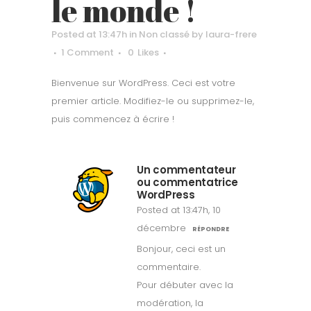
le monde !
Posted at 13:47h
in
Non classé
by
laura-frere
1 Comment
0
Likes
Bienvenue sur WordPress. Ceci est votre
premier article. Modifiez-le ou supprimez-le,
puis commencez à écrire !
Un commentateur
ou commentatrice
WordPress
Posted at 13:47h, 10
décembre
RÉPONDRE
Bonjour, ceci est un
commentaire.
Pour débuter avec la
modération, la