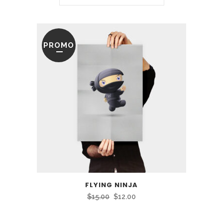
PROMO
FLYING NINJA
Le
Le
$
15.00
$
12.00
prix
prix
initial
actuel