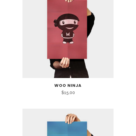
$15.00.
$12.00.
WOO NINJA
$
15.00