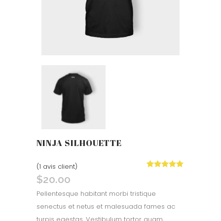
NINJA SILHOUETTE
(
1
avis client)
Noté
1
5.00
$
20.00
sur 5 basé
sur
notation
Pellentesque habitant morbi tristique
client
senectus et netus et malesuada fames ac
turpis egestas. Vestibulum tortor quam,