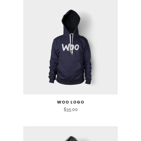
était :
est :
$20.00.
$18.00.
WOO LOGO
$
35.00