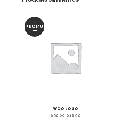
PROMO
WOO LOGO
Le
Le
$
20.00
$
18.00
prix
prix
initial
actuel