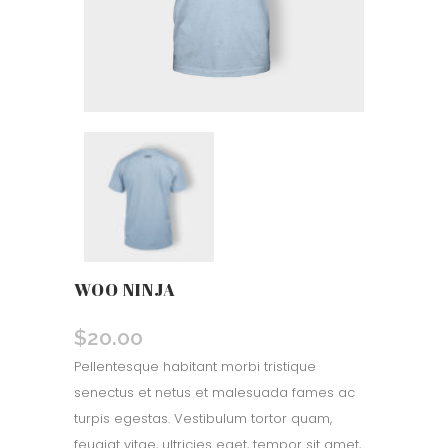
WOO NINJA
$
20.00
Pellentesque habitant morbi tristique
senectus et netus et malesuada fames ac
turpis egestas. Vestibulum tortor quam,
feugiat vitae, ultricies eget, tempor sit amet,