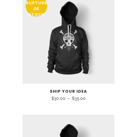
RUPTURE
PROMO
DE
STOCK
SHIP YOUR IDEA
Plage
$
30.00
–
$
35.00
de
prix :
$30.00
à